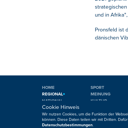
strategische
und in Afrika",
Pronsfeld ist
dänischen Vib
HOME
SPORT
REGIONAL
MEINUNG
NATIONAL
KULTUR
Cookie Hinweis
INTERNATIONAL
WM 2026
Wir nutzen Cookies, um die Funktion der Websei
können. Diese Daten teilen wir mit Dritten. Da
Datenschutzbestimmungen
.
Sie haben noch Fragen oder Anmerkungen?