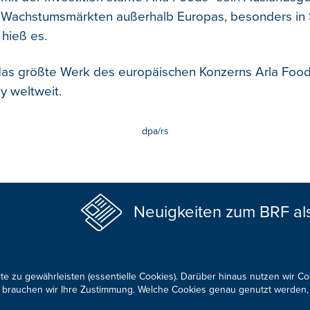
n Wachstumsmärkten außerhalb Europas, besonders in
 hieß es.
 das größte Werk des europäischen Konzerns Arla Foods
y weltweit.
dpa/rs
Neuigkeiten zum BRF al
te zu gewährleisten (essentielle Cookies). Darüber hinaus nutzen wir C
für brauchen wir Ihre Zustimmung. Welche Cookies genau genutzt werden,
KONTAKTIEREN SIE UNS!