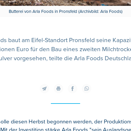
Butterei von Arla Foods in Pronsfeld (Archivbild: Arla Foods)
s baut am Eifel-Standort Pronsfeld seine Kapazit
lionen Euro für den Bau eines zweiten Milchtroc
ulver vorgesehen, teilte die Arla Foods Deutschla
olle diesen Herbst begonnen werden, der Produktionss
Mit der Investition stärke Arla Foods "sein Auslandsge