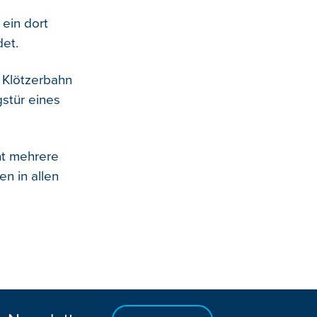
ein dort
et.
 Klötzerbahn
stür eines
ht mehrere
n in allen