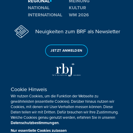
REGIONAL
MEINUNG
NATIONAL
KULTUR
INTERNATIONAL
WM 2026
Neuigkeiten zum BRF als Newsletter
JETZT ANMELDEN
Cookie Hinweis
Sie haben noch Fragen oder Anmerkungen?
Wir nutzen Cookies, um die Funktion der Webseite zu
KONTAKTIEREN SIE UNS!
gewährleisten (essentielle Cookies). Darüber hinaus nutzen wir
Cookies, mit denen wir User-Verhalten messen können. Diese
Daten teilen wir mit Dritten. Dafür brauchen wir Ihre Zustimmung.
Impressum
Datenschutz
Kontakt
Barrierefreiheit
Welche Cookies genau genutzt werden, erfahren Sie in unseren
Cookie-Zustimmung anpassen
Datenschutzbestimmungen
.
Nur essentielle Cookies zulassen
Design, Konzept & Programmierung:
Pixelbar
&
Pavonet