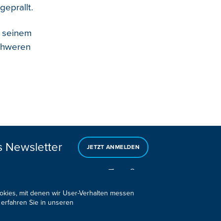
eprallt.
s seinem
schweren
s Newsletter
JETZT ANMELDEN
ookies, mit denen wir User-Verhalten messen
 erfahren Sie in unseren