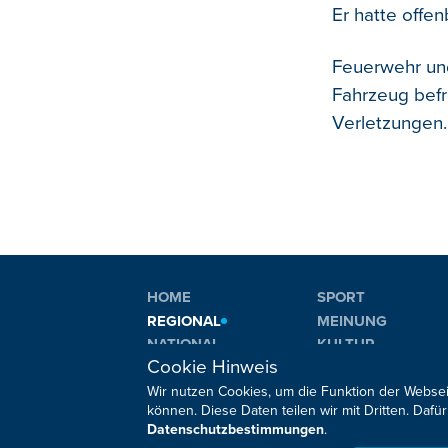
Er hatte offe
Feuerwehr un
Fahrzeug befr
Verletzungen.
HOME
SPORT
REGIONAL
MEINUNG
NATIONAL
KULTUR
Cookie Hinweis
INTERNATIONAL
WM 2026
Wir nutzen Cookies, um die Funktion der Websei
können. Diese Daten teilen wir mit Dritten. Da
Datenschutzbestimmungen
.
Sie haben noch Fragen oder Anmerkungen?