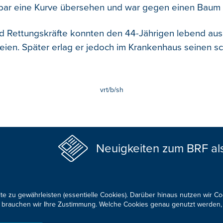
nbar eine Kurve übersehen und war gegen einen Baum g
d Rettungskräfte konnten den 44-Jährigen lebend au
eien. Später erlag er jedoch im Krankenhaus seinen 
vrt/b/sh
Neuigkeiten zum BRF al
te zu gewährleisten (essentielle Cookies). Darüber hinaus nutzen wir C
für brauchen wir Ihre Zustimmung. Welche Cookies genau genutzt werden,
KONTAKTIEREN SIE UNS!