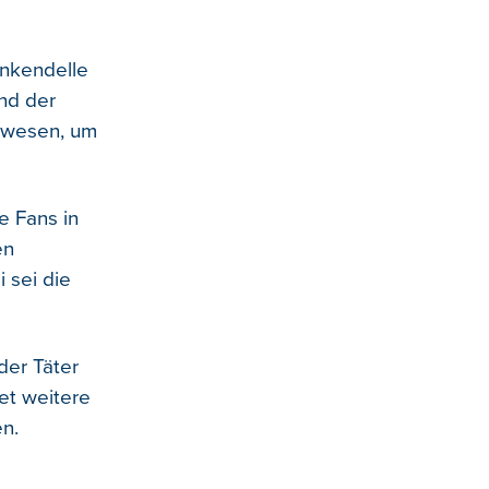
ankendelle
und der
gewesen, um
e Fans in
en
 sei die
der Täter
tet weitere
en.