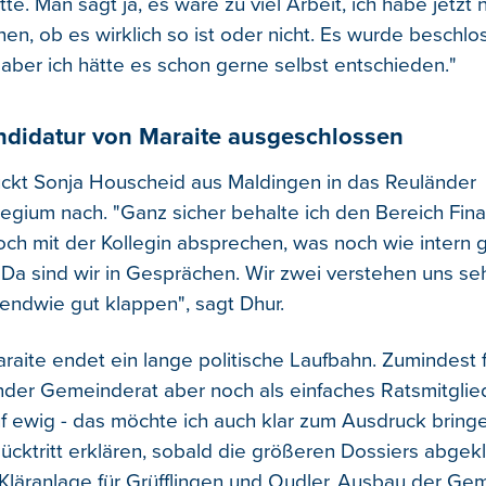
te. Man sagt ja, es wäre zu viel Arbeit, ich habe jetzt n
en, ob es wirklich so ist oder nicht. Es wurde beschlo
 aber ich hätte es schon gerne selbst entschieden."
ndidatur von Maraite ausgeschlossen
rückt Sonja Houscheid aus Maldingen in das Reuländer
gium nach. "Ganz sicher behalte ich den Bereich Fina
ch mit der Kollegin absprechen, was noch wie intern 
Da sind wir in Gesprächen. Wir zwei verstehen uns se
gendwie gut klappen", sagt Dhur.
raite endet ein lange politische Laufbahn. Zumindest f
der Gemeinderat aber noch als einfaches Ratsmitglie
uf ewig - das möchte ich auch klar zum Ausdruck bring
cktritt erklären, sobald die größeren Dossiers abgeklä
 Kläranlage für Grüfflingen und Oudler, Ausbau der Ge