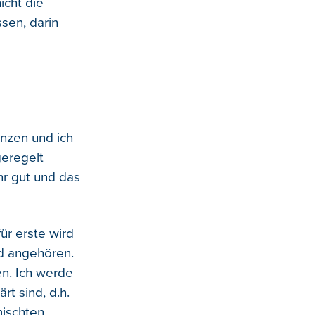
icht die
ssen, darin
nzen und ich
geregelt
hr gut und das
ür erste wird
d angehören.
en. Ich werde
rt sind, d.h.
mischten