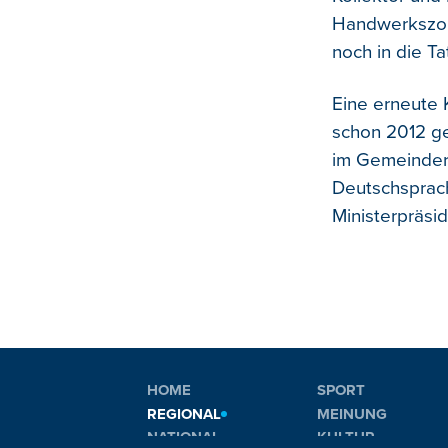
Handwerkszone
noch in die T
Eine erneute 
schon 2012 ge
im Gemeindera
Deutschsprach
Ministerpräsi
HOME
SPORT
REGIONAL
MEINUNG
NATIONAL
KULTUR