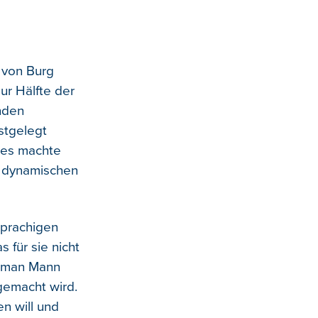
n von Burg
ur Hälfte der
nden
stgelegt
 es machte
n dynamischen
sprachigen
für sie nicht
ob man Mann
 gemacht wird.
n will und