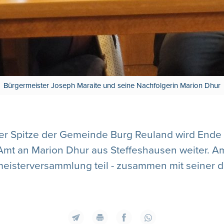
Bürgermeister Joseph Maraite und seine Nachfolgerin Marion Dhur
r Spitze der Gemeinde Burg Reuland wird Ende 
 Amt an Marion Dhur aus Steffeshausen weiter. A
meisterversammlung teil - zusammen mit seiner d