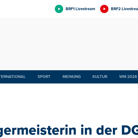
BRF1 Livestream
BRF2 Livestre
TERNATIONAL
SPORT
MEINUNG
KULTUR
WM 2026
germeisterin in der D