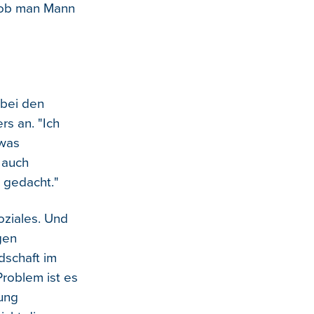
, ob man Mann
 bei den
s an. "Ich
twas
 auch
e gedacht."
oziales. Und
gen
dschaft im
Problem ist es
dung