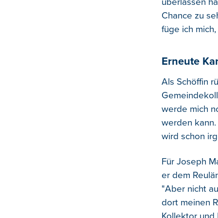
überlassen hät
Chance zu seh
füge ich mich,
Erneute Ka
Als Schöffin 
Gemeindekolle
werde mich no
werden kann. 
wird schon ir
Für Joseph Ma
er dem Reulän
"Aber nicht a
dort meinen Rü
Kollektor und