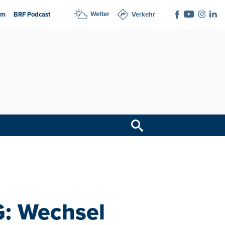
Wetter
am
BRF Podcast
Verkehr
G: Wechsel