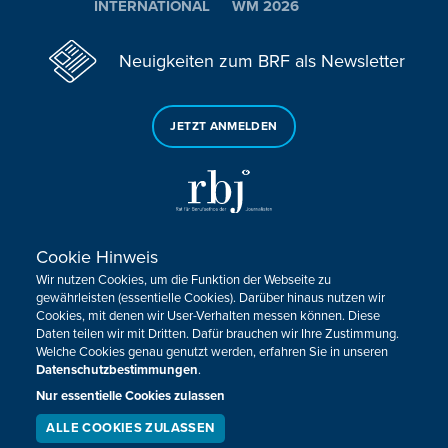
INTERNATIONAL
WM 2026
Neuigkeiten zum BRF als Newsletter
JETZT ANMELDEN
Cookie Hinweis
Sie haben noch Fragen oder Anmerkungen?
Wir nutzen Cookies, um die Funktion der Webseite zu
KONTAKTIEREN SIE UNS!
gewährleisten (essentielle Cookies). Darüber hinaus nutzen wir
Cookies, mit denen wir User-Verhalten messen können. Diese
Daten teilen wir mit Dritten. Dafür brauchen wir Ihre Zustimmung.
Impressum
Datenschutz
Kontakt
Barrierefreiheit
Welche Cookies genau genutzt werden, erfahren Sie in unseren
Cookie-Zustimmung anpassen
Datenschutzbestimmungen
.
Nur essentielle Cookies zulassen
Design, Konzept & Programmierung:
Pixelbar
&
Pavonet
ALLE COOKIES ZULASSEN
SERVICE
LIVESTREAM
PODCAST