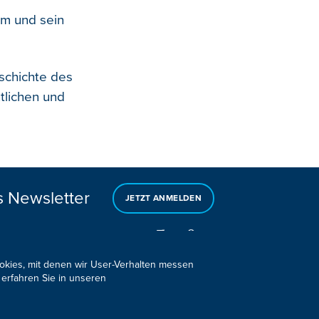
m und sein
eschichte des
tlichen und
s Newsletter
JETZT ANMELDEN
ookies, mit denen wir User-Verhalten messen
 erfahren Sie in unseren