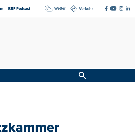
Wetter
am
BRF Podcast
Verkehr
atzkammer