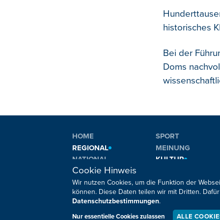
Hunderttause
historisches 
Bei der Führun
Doms nachvoll
wissenschaftl
HOME
SPORT
REGIONAL
MEINUNG
NATIONAL
KULTUR
Cookie Hinweis
INTERNATIONAL
WM 2026
Wir nutzen Cookies, um die Funktion der Websei
können. Diese Daten teilen wir mit Dritten. Da
Datenschutzbestimmungen
.
Sie haben noch Fragen oder Anmerkungen?
Nur essentielle Cookies zulassen
ALLE COOKI