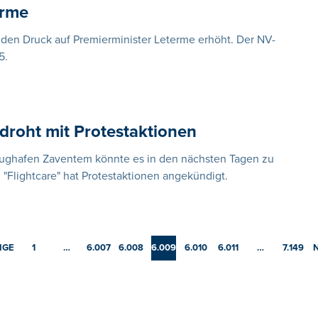
erme
t den Druck auf Premierminister Leterme erhöht. Der NV-
5.
 droht mit Protestaktionen
lughafen Zaventem könnte es in den nächsten Tagen zu
Flightcare" hat Protestaktionen angekündigt.
IGE
1
…
6.007
6.008
6.009
6.010
6.011
…
7.149