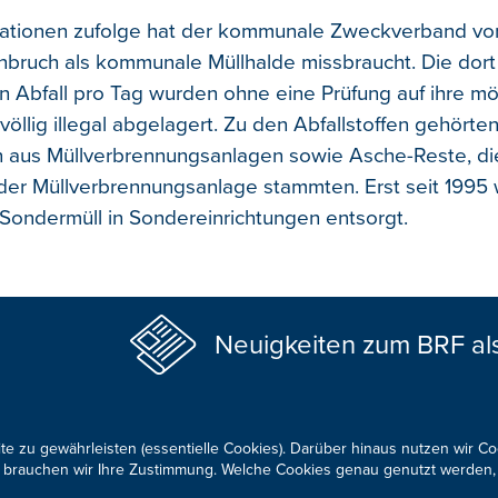
mationen zufolge hat der kommunale Zweckverband von
nbruch als kommunale Müllhalde missbraucht. Die dor
n Abfall pro Tag wurden ohne eine Prüfung auf ihre mö
 völlig illegal abgelagert. Zu den Abfallstoffen gehörte
 aus Müllverbrennungsanlagen sowie Asche-Reste, di
 der Müllverbrennungsanlage stammten. Erst seit 1995 
 Sondermüll in Sondereinrichtungen entsorgt.
Neuigkeiten zum BRF al
te zu gewährleisten (essentielle Cookies). Darüber hinaus nutzen wir C
für brauchen wir Ihre Zustimmung. Welche Cookies genau genutzt werden,