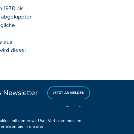
 1978 bis
t abgekippten
gliche
n
e aus
wird dieser
s Newsletter
JETZT ANMELDEN
ookies, mit denen wir User-Verhalten messen
 erfahren Sie in unseren