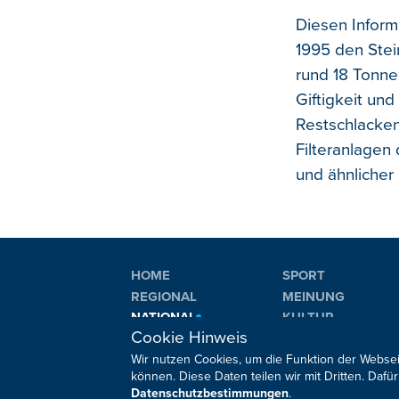
Diesen Infor
1995 den Stei
rund 18 Tonne
Giftigkeit und
Restschlacken
Filteranlagen
und ähnlicher
HOME
SPORT
REGIONAL
MEINUNG
NATIONAL
KULTUR
Cookie Hinweis
INTERNATIONAL
WM 2026
Wir nutzen Cookies, um die Funktion der Websei
können. Diese Daten teilen wir mit Dritten. Da
Datenschutzbestimmungen
.