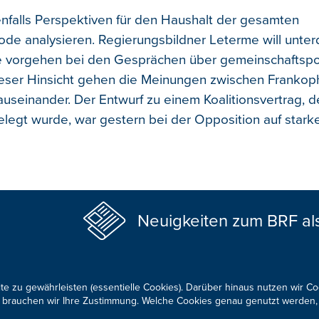
enfalls Perspektiven für den Haushalt der gesamten
iode analysieren. Regierungsbildner Leterme will unte
 vorgehen bei den Gesprächen über gemeinschaftspol
ieser Hinsicht gehen die Meinungen zwischen Franko
auseinander. Der Entwurf zu einem Koalitionsvertrag, 
legt wurde, war gestern bei der Opposition auf starke 
Neuigkeiten zum BRF al
te zu gewährleisten (essentielle Cookies). Darüber hinaus nutzen wir C
für brauchen wir Ihre Zustimmung. Welche Cookies genau genutzt werden,