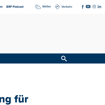
Wetter
am
BRF Podcast
Verkehr
ng für