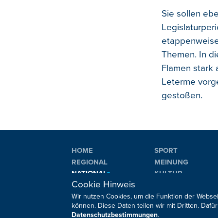
Sie sollen eb
Legislaturper
etappenweise
Themen. In d
Flamen stark 
Leterme vorge
gestoßen.
HOME
SPORT
REGIONAL
MEINUNG
NATIONAL
KULTUR
Cookie Hinweis
INTERNATIONAL
WM 2026
Wir nutzen Cookies, um die Funktion der Websei
können. Diese Daten teilen wir mit Dritten. Da
Datenschutzbestimmungen
.