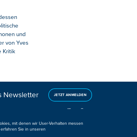
rdessen
itische
phonen und
der von Yves
Kritik
s Newsletter
JETZT ANMELDEN
ookies, mit denen wir User-Verhalten messen
 erfahren Sie in unseren