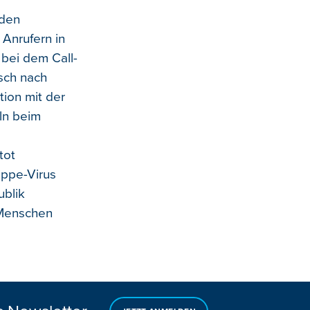
 den
Anrufern in
 bei dem Call-
sch nach
ion mit der
ln beim
tot
ippe-Virus
ublik
 Menschen