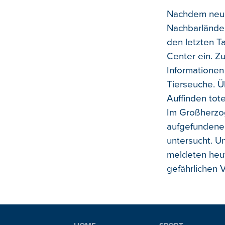
Nachdem neue 
Nachbarländer
den letzten T
Center ein. Z
Informationen
Tierseuche. Ü
Auffinden tot
Im Großherzo
aufgefundenen
untersucht. U
meldeten heut
gefährlichen 