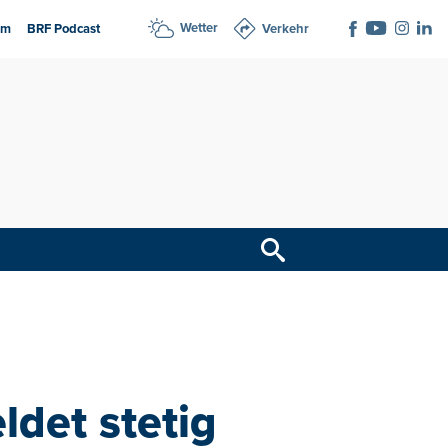
Wetter
am
BRF Podcast
Verkehr
ldet stetig