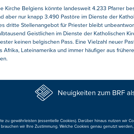
he Kirche Belgiens könnte landesweit 4.233 Pfarrer bes
ind aber nur knapp 3.490 Pastöre im Dienste der Katho
s dritte Stellenangebot für Priester bleibt unbeantwor
albtausend Geistlichen im Dienste der Katholischen Ki
ester keinen belgischen Pass. Eine Vielzahl neuer Pa
s Afrika, Lateinamerika und immer häufiger aus früher
en.
Neuigkeiten zum BRF al
te zu gewährleisten (essentielle Cookies). Darüber hinaus nutzen wir C
für brauchen wir Ihre Zustimmung. Welche Cookies genau genutzt werden,