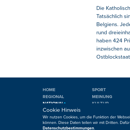
Die Katholisc
Tatsächlich s
Belgiens. Jede
rund dreieinh
haben 424 Pri
inzwischen au
Ostblockstaat
HOME
SPORT
REGIONAL
MEINUNG
NATIONAL
KULTUR
Cookie Hinweis
INTERNATIONAL
WM 2026
Wir nutzen Cookies, um die Funktion der Websei
können. Diese Daten teilen wir mit Dritten. Da
Datenschutzbestimmungen
.