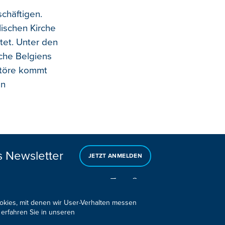
chäftigen.
lischen Kirche
tet. Unter den
rche Belgiens
störe kommt
en
s Newsletter
JETZT ANMELDEN
ookies, mit denen wir User-Verhalten messen
 erfahren Sie in unseren