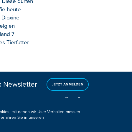
 Diese dürfen
Wie heute
 Dioxine
Belgien
land 7
s Tierfutter
s Newsletter
JETZT ANMELDEN
ookies, mit denen wir User-Verhalten messen
 erfahren Sie in unseren