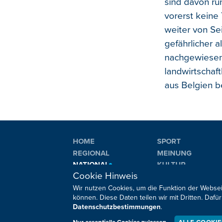
sind davon ru
vorerst keine
weiter von Se
gefährlicher a
nachgewiesen
landwirtschaft
aus Belgien b
HOME
SPORT
REGIONAL
MEINUNG
NATIONAL
KULTUR
Cookie Hinweis
INTERNATIONAL
WM 2026
Wir nutzen Cookies, um die Funktion der Websei
können. Diese Daten teilen wir mit Dritten. Da
Datenschutzbestimmungen
.
Sie haben noch Fragen oder Anmerkungen?