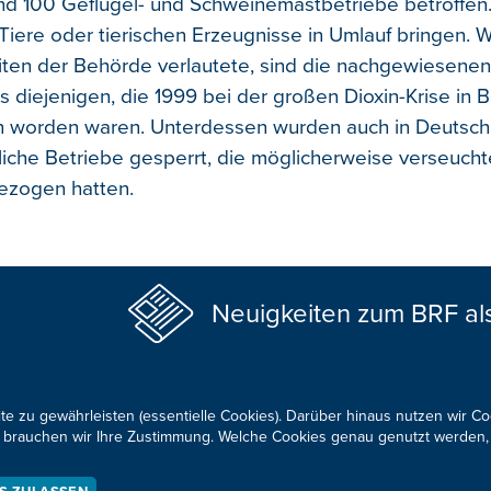
nd 100 Geflügel- und Schweinemastbetriebe betroffen.
 Tiere oder tierischen Erzeugnisse in Umlauf bringen. 
iten der Behörde verlautete, sind die nachgewiesenen
ls diejenigen, die 1999 bei der großen Dioxin-Krise in 
 worden waren. Unterdessen wurden auch in Deutsch
liche Betriebe gesperrt, die möglicherweise verseuchte
ezogen hatten.
Neuigkeiten zum BRF al
te zu gewährleisten (essentielle Cookies). Darüber hinaus nutzen wir C
für brauchen wir Ihre Zustimmung. Welche Cookies genau genutzt werden,
KONTAKTIEREN SIE UNS!