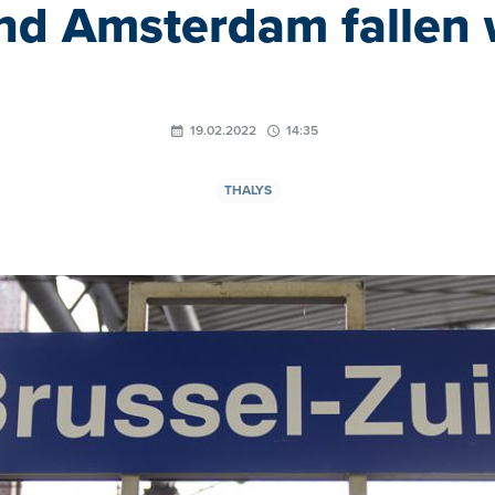
nd Amsterdam fallen 
19.02.2022
14:35
THALYS