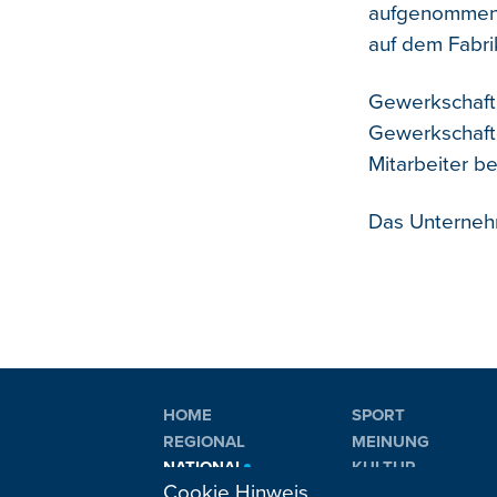
aufgenommen. 
auf dem Fabri
Gewerkschafte
Gewerkschafte
Mitarbeiter be
Das Unternehme
HOME
SPORT
REGIONAL
MEINUNG
NATIONAL
KULTUR
Cookie Hinweis
INTERNATIONAL
WM 2026