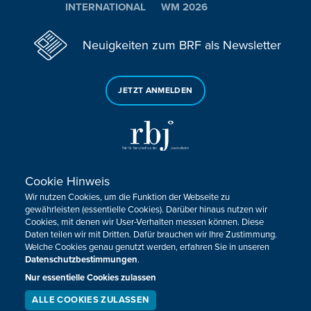
INTERNATIONAL
WM 2026
Neuigkeiten zum BRF als Newsletter
JETZT ANMELDEN
Cookie Hinweis
Sie haben noch Fragen oder Anmerkungen?
Wir nutzen Cookies, um die Funktion der Webseite zu
KONTAKTIEREN SIE UNS!
gewährleisten (essentielle Cookies). Darüber hinaus nutzen wir
Cookies, mit denen wir User-Verhalten messen können. Diese
Daten teilen wir mit Dritten. Dafür brauchen wir Ihre Zustimmung.
Impressum
Datenschutz
Kontakt
Barrierefreiheit
Welche Cookies genau genutzt werden, erfahren Sie in unseren
Cookie-Zustimmung anpassen
Datenschutzbestimmungen
.
Nur essentielle Cookies zulassen
Design, Konzept & Programmierung:
Pixelbar
&
Pavonet
ALLE COOKIES ZULASSEN
SERVICE
LIVESTREAM
PODCAST