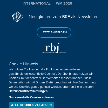
INTERNATIONAL
WM 2026
Neuigkeiten zum BRF als Newsletter
JETZT ANMELDEN
Cookie Hinweis
Sie haben noch Fragen oder Anmerkungen?
Wir nutzen Cookies, um die Funktion der Webseite zu
KONTAKTIEREN SIE UNS!
gewährleisten (essentielle Cookies). Darüber hinaus nutzen wir
Cookies, mit denen wir User-Verhalten messen können. Diese
Daten teilen wir mit Dritten. Dafür brauchen wir Ihre Zustimmung.
Impressum
Datenschutz
Kontakt
Barrierefreiheit
Welche Cookies genau genutzt werden, erfahren Sie in unseren
Cookie-Zustimmung anpassen
Datenschutzbestimmungen
.
Nur essentielle Cookies zulassen
Design, Konzept & Programmierung:
Pixelbar
&
Pavonet
ALLE COOKIES ZULASSEN
SERVICE
LIVESTREAM
PODCAST