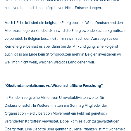
Dauer auch die Zeche bezahlen für eine Energiepolitik, die den Namen
nicht verdient und die geprägt ist von Nicht-Entscheidungen.
Auch L'Echo kritisiert die belgische Energiepolitik. Wenn Deutschland den
Atomausstiege verkündet, dann wird die Energiewende auch pragmatisch
vorbereitet. In Belgien beschließt man zwar auch den Ausstieg aus der
Kernenergie, belässt es aber dann bei der Ankündigung. Eine Folge ist
auch, dass am Ende kein Stromproduzen mehr in Belgien investieren will,
weil man nicht weiß, welchen Weg das Land gehen will.
"Ökofundamentalismus vs. Wissenschaftliche Forschung"
In Flandern sorgt eine Aktion von Umweltaktivisten weiter für
Diskussionsstoff. In Wetteren hatten am Sonntag Mitglieder der
Organisation Field Liberation Movement ein Feld mit genetisch
veränderten Kartoffeln verwüstet. Dabei kam es auch zu gewalttätigen
Übergriffen. Eine Debatte über genmanipulierte Pflanzen ist mit Sicherheit