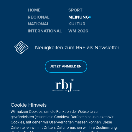
HOME
SPORT
REGIONAL
MEINUNG
NATIONAL
KULTUR
INTERNATIONAL
WM 2026
Neuigkeiten zum BRF als Newsletter
JETZT ANMELDEN
Cookie Hinweis
Sie haben noch Fragen oder Anmerkungen?
Wir nutzen Cookies, um die Funktion der Webseite zu
KONTAKTIEREN SIE UNS!
gewährleisten (essentielle Cookies). Darüber hinaus nutzen wir
Cookies, mit denen wir User-Verhalten messen können. Diese
Daten teilen wir mit Dritten. Dafür brauchen wir Ihre Zustimmung.
Impressum
Datenschutz
Kontakt
Barrierefreiheit