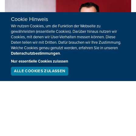
Cookie Hinweis
Wir nutzen Cookies, um die Funktion der Webseite zu
gewährleisten (essentielle Cookies). Darüber hinaus nutzen wir
Cookies, mit denen wir User-Verhalten messen können. Diese
Daten teilen wir mit Dritten. Dafür brauchen wir Ihre Zustimmung.
Welche Cookies genau genutzt werden, erfahren Sie in unseren
Datenschutzbestimmungen
.
Nur essentielle Cookies zulassen
ALLE COOKIES ZULASSEN
SERVICE
LIVESTREAM
PODCAST
SUCHEN
Gastkommentar: Nie wieder Krieg – Wie
realistisch ist das?
Vor 80 Jahren startete die Ardennenoffensive und brachte
viel Leid und Zerstörung in die Region. An zahlreichen
Orten im Eifel-Ardennen-Raum gab es in den vergangenen
Tagen Gedenkveranstaltungen. Auch wir haben im BRF