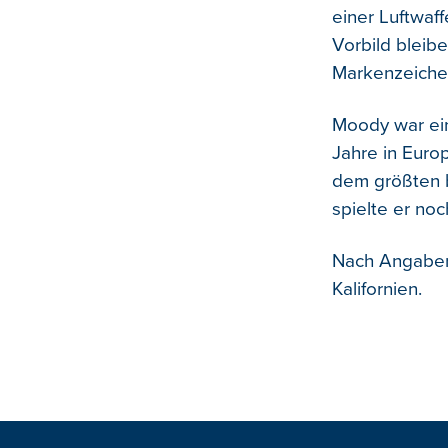
einer Luftwaff
Vorbild bleib
Markenzeichen
Moody war ein
Jahre in Euro
dem größten b
spielte er no
Nach Angaben 
Kalifornien.