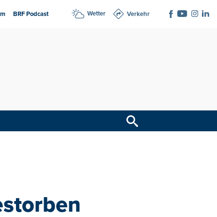
Wetter
am
BRF Podcast
Verkehr
estorben