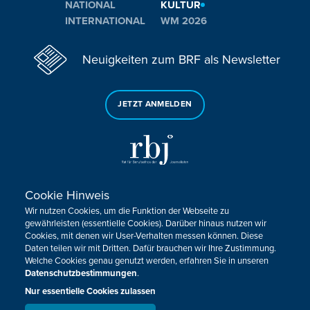
NATIONAL
KULTUR
INTERNATIONAL
WM 2026
Neuigkeiten zum BRF als Newsletter
JETZT ANMELDEN
Cookie Hinweis
Sie haben noch Fragen oder Anmerkungen?
Wir nutzen Cookies, um die Funktion der Webseite zu
KONTAKTIEREN SIE UNS!
gewährleisten (essentielle Cookies). Darüber hinaus nutzen wir
Cookies, mit denen wir User-Verhalten messen können. Diese
Daten teilen wir mit Dritten. Dafür brauchen wir Ihre Zustimmung.
Impressum
Datenschutz
Kontakt
Barrierefreiheit
Welche Cookies genau genutzt werden, erfahren Sie in unseren
Cookie-Zustimmung anpassen
Datenschutzbestimmungen
.
Nur essentielle Cookies zulassen
Design, Konzept & Programmierung:
Pixelbar
&
Pavonet