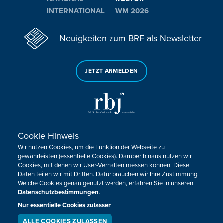
INTERNATIONAL
WM 2026
Neuigkeiten zum BRF als Newsletter
JETZT ANMELDEN
Cookie Hinweis
Sie haben noch Fragen oder Anmerkungen?
Wir nutzen Cookies, um die Funktion der Webseite zu
KONTAKTIEREN SIE UNS!
gewährleisten (essentielle Cookies). Darüber hinaus nutzen wir
Cookies, mit denen wir User-Verhalten messen können. Diese
Daten teilen wir mit Dritten. Dafür brauchen wir Ihre Zustimmung.
Impressum
Datenschutz
Kontakt
Barrierefreiheit
Welche Cookies genau genutzt werden, erfahren Sie in unseren
Cookie-Zustimmung anpassen
Datenschutzbestimmungen
.
Nur essentielle Cookies zulassen
Design, Konzept & Programmierung:
Pixelbar
&
Pavonet
ALLE COOKIES ZULASSEN