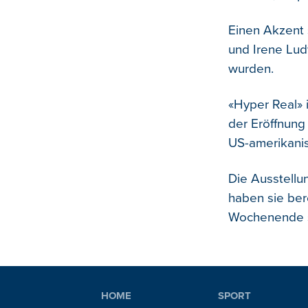
Einen Akzent 
und Irene Lu
wurden.
«Hyper Real» 
der Eröffnung
US-amerikanisc
Die Ausstell
haben sie ber
Wochenende s
HOME
SPORT