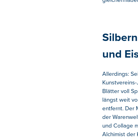
gleichermaße
Silbern
und Ei
Allerdings: S
Kunstvereins
Blätter voll S
längst weit v
entfernt. Der 
der Warenwelt
und Collage mi
Alchimist der 