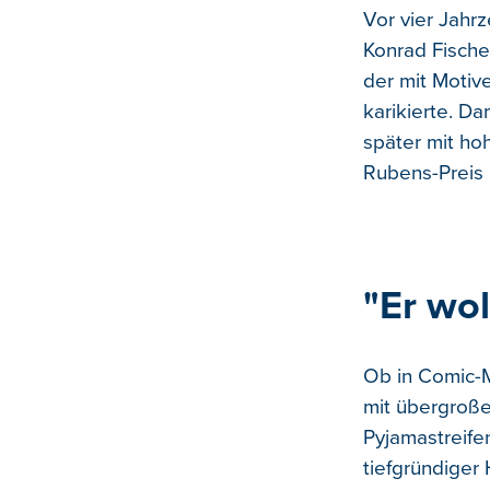
Vor vier Jahr
Konrad Fische
der mit Motiv
karikierte. D
später mit ho
Rubens-Preis 
"Er wol
Ob in Comic-
mit übergroß
Pyjamastreifen
tiefgründiger