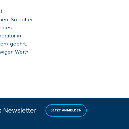
d
ben. So bot er
hntes
eratur in
en» geehrt.
wigen Wert»
s Newsletter
JETZT ANMELDEN