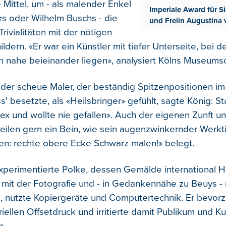
ittel, um - als malender Enkel
Imperiale Award für S
s oder Wilhelm Buschs - die
und Freiin Augustina
Trivialitäten mit der nötigen
ildern. «Er war ein Künstler mit tiefer Unterseite, bei
 nahe beieinander liegen», analysiert Kölns Museumsc
 der scheue Maler, der beständig Spitzenpositionen i
' besetzte, als «Heilsbringer» gefühlt, sagte König: S
ex und wollte nie gefallen». Auch der eigenen Zunft u
sweilen gern ein Bein, wie sein augenzwinkernder Werkt
n: rechte obere Ecke Schwarz malen!» belegt.
xperimentierte Polke, dessen Gemälde international 
h mit der Fotografie und - in Gedankennähe zu Beuys - 
, nutzte Kopiergeräte und Computertechnik. Er bevor
triellen Offsetdruck und irritierte damit Publikum und K