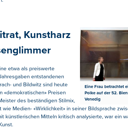
n.
itrat, Kunstharz
senglimmer
eine etwa als preiswerte
-Jahresgaben entstandenen
prach- und Bildwitz sind heute
Eine Frau betrachtet 
on «demokratischen» Preisen
Polke auf der 52. Bien
Venedig
Meister des beständigen Stilmix,
 wie Medien- «Wirklichkeit» in seiner Bildsprache zw
t künstlerischen Mitteln kritisch analysierte, war ein w
Kunst.