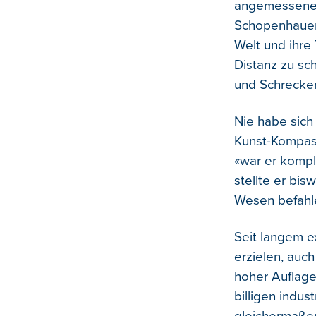
angemessene M
Schopenhauer
Welt und ihre 
Distanz zu sch
und Schrecken
Nie habe sich
Kunst-Kompass
«war er kompl
stellte er bi
Wesen befahle
Seit langem e
erzielen, auc
hoher Auflage
billigen indus