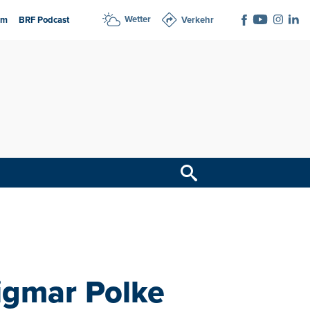
Wetter
am
BRF Podcast
Verkehr
Sigmar Polke