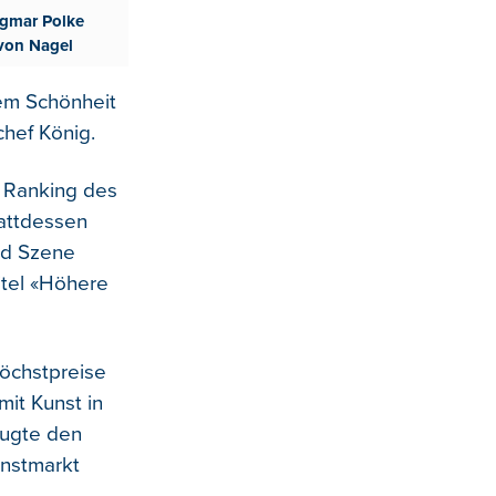
igmar Polke
 von Nagel
 dem Schönheit
hef König.
m Ranking des
tattdessen
nd Szene
itel «Höhere
Höchstpreise
mit Kunst in
zugte den
unstmarkt