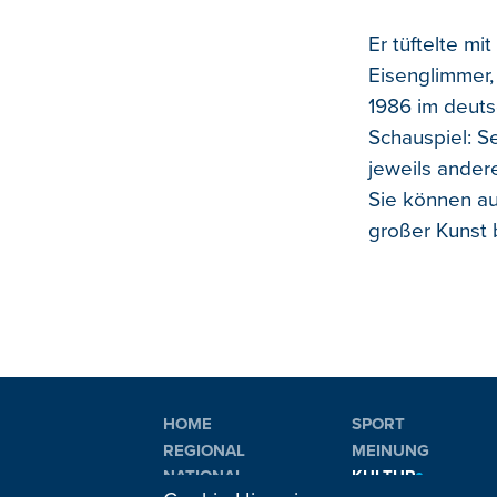
Er tüftelte mi
Eisenglimmer,
1986 im deuts
Schauspiel: S
jeweils ander
Sie können a
großer Kunst 
HOME
SPORT
REGIONAL
MEINUNG
NATIONAL
KULTUR