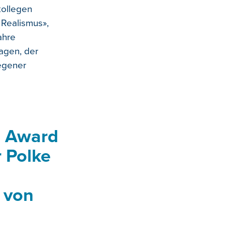
kollegen
 Realismus»,
ahre
lagen, der
egener