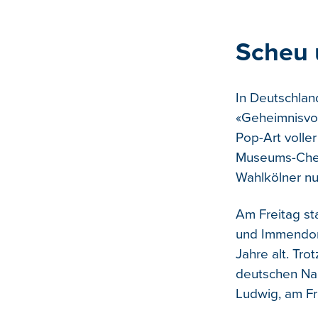
Scheu 
In Deutschlan
«Geheimnisvol
Pop-Art voller
Museums-Chefs
Wahlkölner nur
Am Freitag sta
und Immendorf
Jahre alt. Tro
deutschen Nac
Ludwig, am Fr