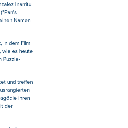
alez Inarritu
 ("Pan's
d einen Namen
, in dem Film
, wie es heute
n Puzzle-
tet und treffen
ausrangierten
ragödie ihren
t der