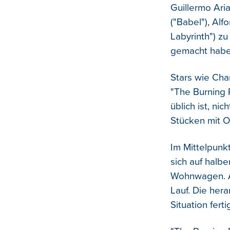
Guillermo Ari
("Babel"), Alf
Labyrinth") z
gemacht habe
Stars wie Char
"The Burning 
üblich ist, ni
Stücken mit Or
Im Mittelpunkt
sich auf halb
Wohnwagen. Al
Lauf. Die her
Situation fert