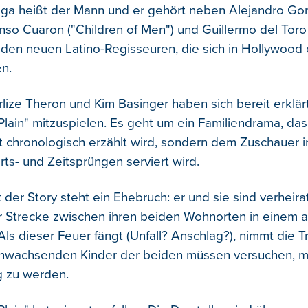
aga heißt der Mann und er gehört neben Alejandro Gonz
onso Cuaron ("Children of Men") und Guillermo del Toro
u den neuen Latino-Regisseuren, die sich in Hollywoo
n.
lize Theron und Kim Basinger haben sich bereit erklärt
Plain" mitzuspielen. Es geht um ein Familiendrama, das
cht chronologisch erzählt wird, sondern dem Zuschauer i
ts- und Zeitsprüngen serviert wird.
 der Story steht ein Ehebruch: er und sie sind verheira
er Strecke zwischen ihren beiden Wohnorten in einem 
s dieser Feuer fängt (Unfall? Anschlag?), nimmt die T
anwachsenden Kinder der beiden müssen versuchen, mi
ig zu werden.