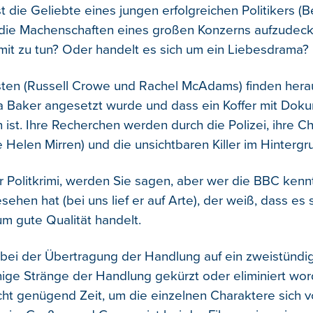
t die Geliebte eines jungen erfolgreichen Politikers (Be
, die Machenschaften eines großen Konzerns aufzudeck
it zu tun? Oder handelt es sich um ein Liebesdrama?
sten (Russell Crowe und Rachel McAdams) finden herau
nia Baker angesetzt wurde und dass ein Koffer mit Do
ist. Ihre Recherchen werden durch die Polizei, ihre C
e Helen Mirren) und die unsichtbaren Killer im Hinterg
er Politkrimi, werden Sie sagen, aber wer die BBC ken
sehen hat (bei uns lief er auf Arte), der weiß, dass es 
um gute Qualität handelt.
d bei der Übertragung der Handlung auf ein zweistündi
nige Stränge der Handlung gekürzt oder eliminiert wo
cht genügend Zeit, um die einzelnen Charaktere sich vo