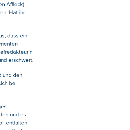
n Affleck),
en. Hat ihr
s, dass ein
kumenten
hefredakteurin
rund erschwert.
nt und den
sich bei
ges
rden und es
ll entfalten