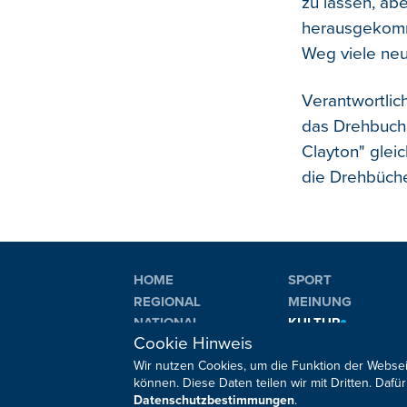
zu lassen, ab
herausgekomme
Weg viele neu
Verantwortlic
das Drehbuch 
Clayton" glei
die Drehbüche
HOME
SPORT
REGIONAL
MEINUNG
NATIONAL
KULTUR
Cookie Hinweis
INTERNATIONAL
WM 2026
Wir nutzen Cookies, um die Funktion der Websei
können. Diese Daten teilen wir mit Dritten. Da
Datenschutzbestimmungen
.
Sie haben noch Fragen oder Anmerkungen?