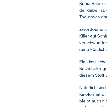
Sonia Baker is
der dabei ist
Tod etwas dam
Zwei Journali
Killer auf So
verschwunden 
(eine köstlich
Ein klassisch
Sechsteiler ge
diesem Stoff 
Natürlich sin
Kinoformat ei
bleibt auch ni