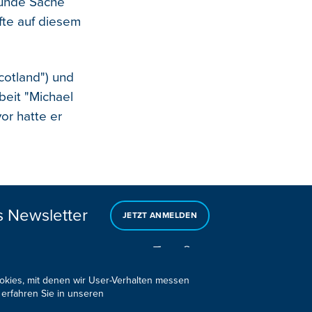
runde Sache
fte auf diesem
cotland") und
beit "Michael
or hatte er
s Newsletter
JETZT ANMELDEN
ookies, mit denen wir User-Verhalten messen
 erfahren Sie in unseren