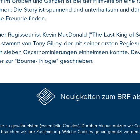
er im Großen und Ganzen ist bei der Filmversion eine 
n: Die Story ist spannend und unterhaltsam und dür
e Freunde finden.
her Regisseur ist Kevin MacDonald ("The Last King of S
stammt von Tony Gilroy, der mit seiner ersten Regiear
ch sieben Oscarnominierungen einheimsen konnte. Dav
r zur "Bourne-Trilogie" geschrieben.
Neuigkeiten zum BRF al
te zu gewährleisten (essentielle Cookies). Darüber hinaus nutzen wir C
für brauchen wir Ihre Zustimmung. Welche Cookies genau genutzt werden,
KONTAKTIEREN SIE UNS!