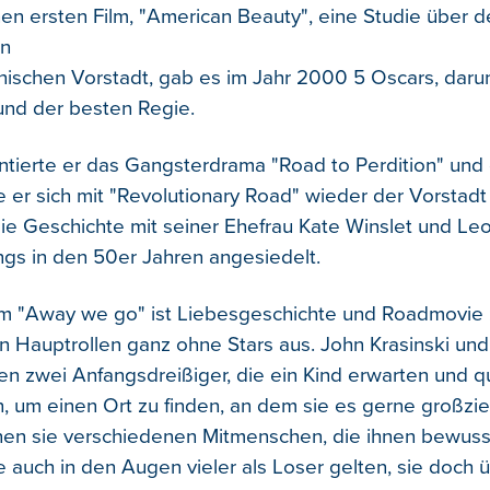
inen ersten Film, "American Beauty", eine Studie über 
in
nischen Vorstadt, gab es im Jahr 2000 5 Oscars, daru
und der besten Regie.
tierte er das Gangsterdrama "Road to Perdition" und 
e er sich mit "Revolutionary Road" wieder der Vorstad
ie Geschichte mit seiner Ehefrau Kate Winslet und Le
ings in den 50er Jahren angesiedelt.
lm "Away we go" ist Liebesgeschichte und Roadmovie 
 Hauptrollen ganz ohne Stars aus. John Krasinski un
en zwei Anfangsdreißiger, die ein Kind erwarten und q
n, um einen Ort zu finden, an dem sie es gerne großzi
en sie verschiedenen Mitmenschen, die ihnen bewuss
e auch in den Augen vieler als Loser gelten, sie doch ü