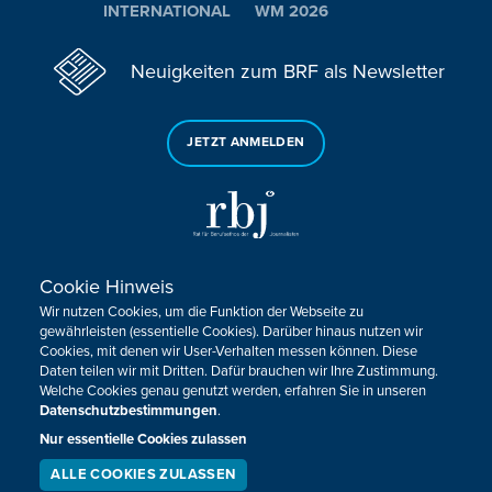
INTERNATIONAL
WM 2026
Neuigkeiten zum BRF als Newsletter
JETZT ANMELDEN
Cookie Hinweis
Sie haben noch Fragen oder Anmerkungen?
Wir nutzen Cookies, um die Funktion der Webseite zu
KONTAKTIEREN SIE UNS!
gewährleisten (essentielle Cookies). Darüber hinaus nutzen wir
Cookies, mit denen wir User-Verhalten messen können. Diese
Daten teilen wir mit Dritten. Dafür brauchen wir Ihre Zustimmung.
Impressum
Datenschutz
Kontakt
Barrierefreiheit
Welche Cookies genau genutzt werden, erfahren Sie in unseren
Cookie-Zustimmung anpassen
Datenschutzbestimmungen
.
Nur essentielle Cookies zulassen
Design, Konzept & Programmierung:
Pixelbar
&
Pavonet
ALLE COOKIES ZULASSEN
SERVICE
LIVESTREAM
PODCAST