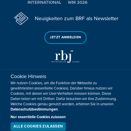
INTERNATIONAL
WM 2026
Neuigkeiten zum BRF als Newsletter
JETZT ANMELDEN
Cookie Hinweis
Sie haben noch Fragen oder Anmerkungen?
Wir nutzen Cookies, um die Funktion der Webseite zu
KONTAKTIEREN SIE UNS!
gewährleisten (essentielle Cookies). Darüber hinaus nutzen wir
Cookies, mit denen wir User-Verhalten messen können. Diese
Daten teilen wir mit Dritten. Dafür brauchen wir Ihre Zustimmung.
Impressum
Datenschutz
Kontakt
Barrierefreiheit
Welche Cookies genau genutzt werden, erfahren Sie in unseren
Cookie-Zustimmung anpassen
Datenschutzbestimmungen
.
Design, Konzept & Programmierung:
Pixelbar
&
Pavonet
Nur essentielle Cookies zulassen
ALLE COOKIES ZULASSEN
SERVICE
LIVESTREAM
PODCAST