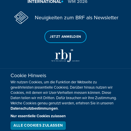
INTERNATIONAL
WM 2026
Neuigkeiten zum BRF als Newsletter
JETZT ANMELDEN
Cookie Hinweis
Sie haben noch Fragen oder Anmerkungen?
Wir nutzen Cookies, um die Funktion der Webseite zu
KONTAKTIEREN SIE UNS!
gewährleisten (essentielle Cookies). Darüber hinaus nutzen wir
Cookies, mit denen wir User-Verhalten messen können. Diese
Daten teilen wir mit Dritten. Dafür brauchen wir Ihre Zustimmung.
Impressum
Datenschutz
Kontakt
Barrierefreiheit
Welche Cookies genau genutzt werden, erfahren Sie in unseren
Cookie-Zustimmung anpassen
Datenschutzbestimmungen
.
Design, Konzept & Programmierung:
Pixelbar
&
Pavonet
Nur essentielle Cookies zulassen
ALLE COOKIES ZULASSEN
SERVICE
LIVESTREAM
PODCAST