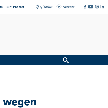
Wetter
am
BRF Podcast
Verkehr
nd wegen