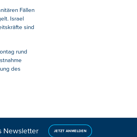
nitären Fällen
lt. Israel
itskräfte sind
ontag rund
Festnahme
nung des
s Newsletter
JETZT ANMELDEN