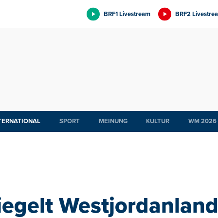
BRF1 Livestream
BRF2 Livestre
TERNATIONAL
SPORT
MEINUNG
KULTUR
WM 2026
riegelt Westjordanla