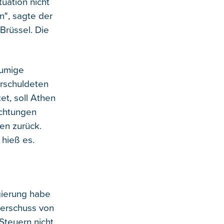
tuation nicht
n", sagte der
Brüssel. Die
äumige
erschuldeten
et, soll Athen
ichtungen
en zurück.
 hieß es.
gierung habe
berschuss von
Steuern nicht