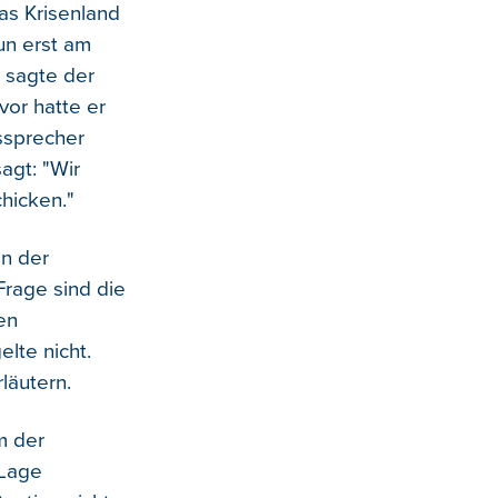
as Krisenland
un erst am
 sagte der
vor hatte er
gssprecher
agt: "Wir
hicken."
en der
Frage sind die
en
lte nicht.
läutern.
m der
 Lage