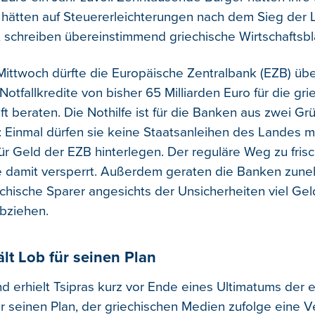
e hätten auf Steuererleichterungen nach dem Sieg der L
, schreiben übereinstimmend griechische Wirtschaftsblä
Mittwoch dürfte die Europäische Zentralbank (EZB) übe
tfallkredite von bisher 65 Milliarden Euro für die gri
ft beraten. Die Nothilfe ist für die Banken aus zwei G
: Einmal dürfen sie keine Staatsanleihen des Landes m
für Geld der EZB hinterlegen. Der reguläre Weg zu fri
sie damit versperrt. Außerdem geraten die Banken zun
echische Sparer angesichts der Unsicherheiten viel Gel
bziehen.
ält Lob für seinen Plan
nd erhielt Tsipras kurz vor Ende eines Ultimatums der
ür seinen Plan, der griechischen Medien zufolge eine 