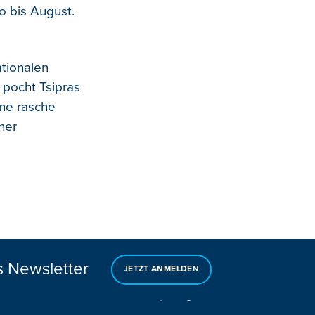
o bis August.
tionalen
 pocht Tsipras
ine rasche
ner
s Newsletter
JETZT ANMELDEN