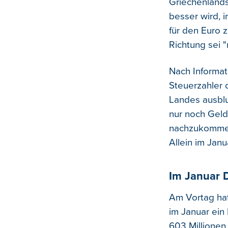
Griechenlands.
besser wird, 
für den Euro 
Richtung sei "n
Nach Informat
Steuerzahler 
Landes ausblut
nur noch Geld
nachzukommen
Allein im Janu
Im Januar D
Am Vortag hat
im Januar ein
603 Millionen