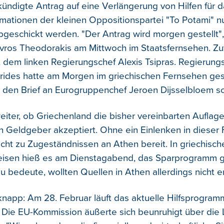
kündigte Antrag auf eine Verlängerung von Hilfen für d
ormationen der kleinen Oppositionspartei "To Potami" n
geschickt werden. "Der Antrag wird morgen gestellt",
avros Theodorakis am Mittwoch im Staatsfernsehen. Zu
it dem linken Regierungschef Alexis Tsipras. Regierun
larides hatte am Morgen im griechischen Fernsehen ges
den Brief an Eurogruppenchef Jeroen Dijsselbloem sc
weiter, ob Griechenland die bisher vereinbarten Auflag
en Geldgeber akzeptiert. Ohne ein Einlenken in dieser 
icht zu Zugeständnissen an Athen bereit. In griechisch
isen hieß es am Dienstagabend, das Sparprogramm ge
 bedeute, wollten Quellen in Athen allerdings nicht er
 knapp: Am 28. Februar läuft das aktuelle Hilfsprogram
 Die EU-Kommission äußerte sich beunruhigt über die