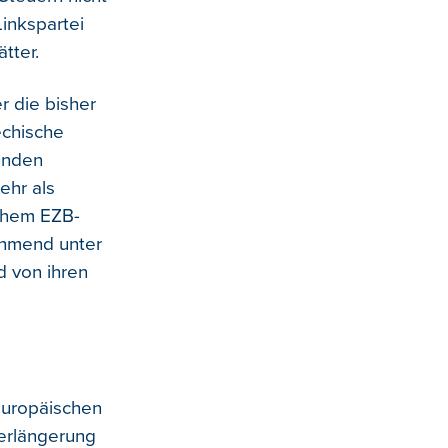
inkspartei
tter.
r die bisher
echische
ründen
ehr als
schem EZB-
ehmend unter
d von ihren
 europäischen
Verlängerung