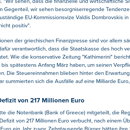
 "Wir sehen, dass die finanzielle und wirtschaftliche Si
im Gegenteil, wir sehen besorgniserregende Tendenze
zuständige EU-Kommissionsvize Valdis Dombrovskis in 
icht positiv".
ionen der griechischen Finanzpresse sind vor allem s
dafür verantwortlich, dass die Staatskasse des hoch v
et. Wie die konservative Zeitung "Kathimerini" bericht
 bis spätestens Anfang März haben, um seinen Verpfl
. Die Steuereinnahmen blieben hinter den Erwartung
ar summierten sich die Ausfälle auf eine Milliarde Euro,
efizit von 217 Millionen Euro
te die Notenbank (Bank of Greece) mitgeteilt, die Re
 Defizit von 217 Millionen Euro verbucht, nach einem Ü
 Euro ein Jahr zuvor. Zehntausende Bürger hätten ihre 