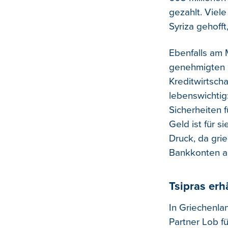
gezahlt. Viel
Syriza gehofft
Ebenfalls am 
genehmigten No
Kreditwirtscha
lebenswichtig
Sicherheiten 
Geld ist für 
Druck, da gri
Bankkonten a
Tsipras erh
In Griechenla
Partner Lob f