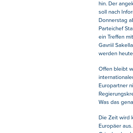
hin. Der ange
soll nach Inf
Donnerstag ab
Parteichef St
ein Treffen m
Gavriil Sakel
werden heute 
Offen bleibt 
international
Europartner n
Regierungskre
Was das genau
Die Zeit wird
Europäer aus.