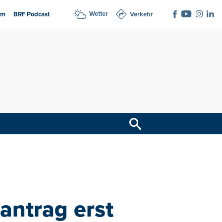
Wetter
am
BRF Podcast
Verkehr
santrag erst