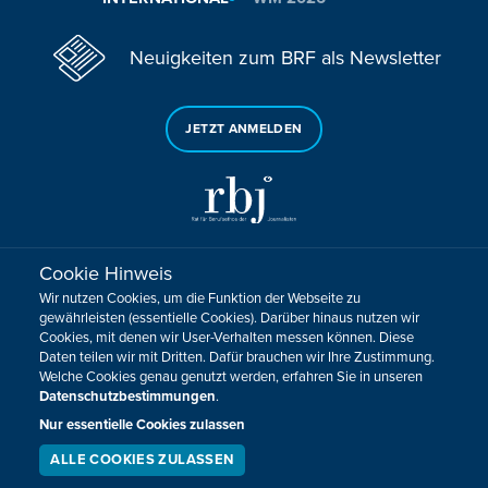
Neuigkeiten zum BRF als Newsletter
JETZT ANMELDEN
Cookie Hinweis
Sie haben noch Fragen oder Anmerkungen?
Wir nutzen Cookies, um die Funktion der Webseite zu
KONTAKTIEREN SIE UNS!
gewährleisten (essentielle Cookies). Darüber hinaus nutzen wir
Cookies, mit denen wir User-Verhalten messen können. Diese
Daten teilen wir mit Dritten. Dafür brauchen wir Ihre Zustimmung.
Impressum
Datenschutz
Kontakt
Barrierefreiheit
Welche Cookies genau genutzt werden, erfahren Sie in unseren
Cookie-Zustimmung anpassen
Datenschutzbestimmungen
.
Design, Konzept & Programmierung:
Pixelbar
&
Pavonet
Nur essentielle Cookies zulassen
ALLE COOKIES ZULASSEN
SERVICE
LIVESTREAM
PODCAST