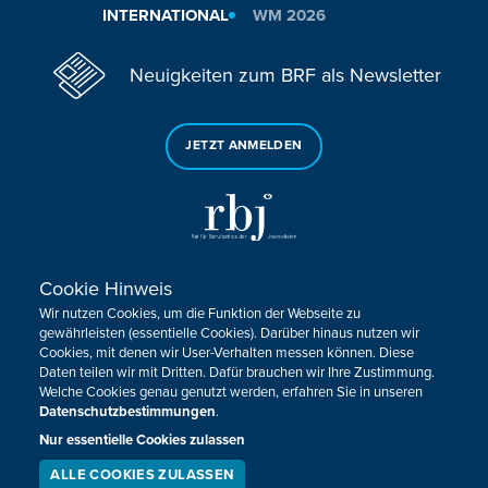
INTERNATIONAL
WM 2026
Neuigkeiten zum BRF als Newsletter
JETZT ANMELDEN
Cookie Hinweis
Sie haben noch Fragen oder Anmerkungen?
Wir nutzen Cookies, um die Funktion der Webseite zu
KONTAKTIEREN SIE UNS!
gewährleisten (essentielle Cookies). Darüber hinaus nutzen wir
Cookies, mit denen wir User-Verhalten messen können. Diese
Daten teilen wir mit Dritten. Dafür brauchen wir Ihre Zustimmung.
Impressum
Datenschutz
Kontakt
Barrierefreiheit
Welche Cookies genau genutzt werden, erfahren Sie in unseren
Cookie-Zustimmung anpassen
Datenschutzbestimmungen
.
Nur essentielle Cookies zulassen
Design, Konzept & Programmierung:
Pixelbar
&
Pavonet
ALLE COOKIES ZULASSEN
SERVICE
LIVESTREAM
PODCAST