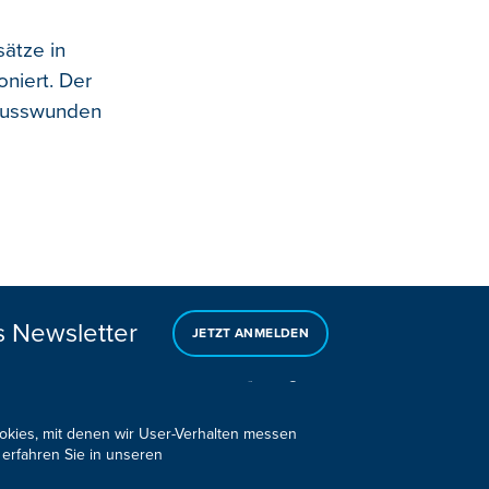
sätze in
niert. Der
chusswunden
s Newsletter
JETZT ANMELDEN
ookies, mit denen wir User-Verhalten messen
 erfahren Sie in unseren