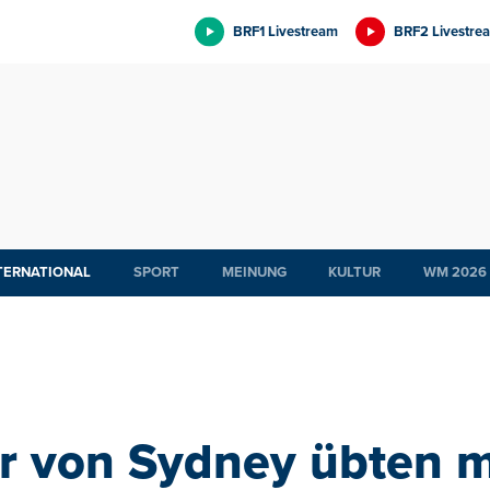
BRF1 Livestream
BRF2 Livestre
TERNATIONAL
SPORT
MEINUNG
KULTUR
WM 2026
er von Sydney übten m