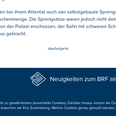
fen bei ihrem Attentat auch vier selbstgebaute Spreng
chenmenge. Die Sprengsätze waren jedoch nicht deto
on der Polizei erschossen, der Sohn mit schweren S
us gebracht.
dpa/belga/vk
Neuigkeiten zum BRF al
te zu gewährleisten (essentielle Cookies). Darüber hinaus nutzen wir C
für brauchen wir Ihre Zustimmung. Welche Cookies genau genutzt werden,
KONTAKTIEREN SIE UNS!