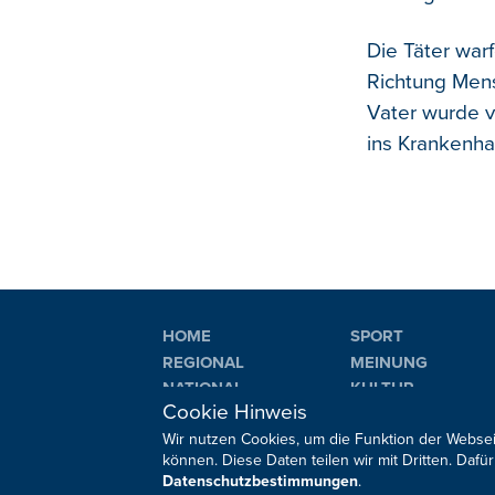
Die Täter war
Richtung Mens
Vater wurde v
ins Krankenha
HOME
SPORT
REGIONAL
MEINUNG
NATIONAL
KULTUR
Cookie Hinweis
INTERNATIONAL
WM 2026
Wir nutzen Cookies, um die Funktion der Websei
können. Diese Daten teilen wir mit Dritten. Da
Datenschutzbestimmungen
.
Sie haben noch Fragen oder Anmerkungen?