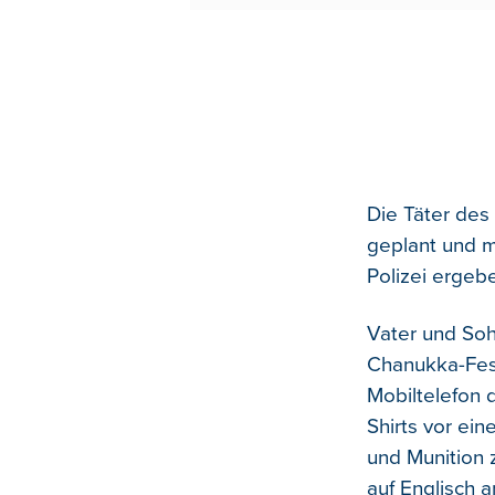
Die Täter des
geplant und m
Polizei ergeb
Vater und So
Chanukka-Fest
Mobiltelefon 
Shirts vor ein
und Munition z
auf Englisch a