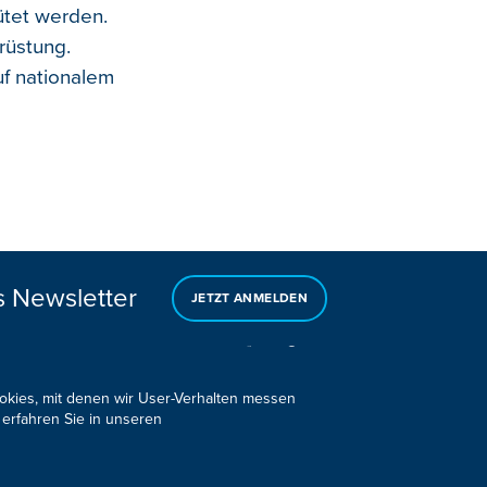
ütet werden.
rüstung.
uf nationalem
s Newsletter
JETZT ANMELDEN
ookies, mit denen wir User-Verhalten messen
 erfahren Sie in unseren