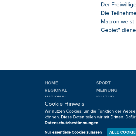
Der Freiwilli
Die Teilnehme
Macron weist a
Gebiet" dien
HOME
SPORT
REGIONAL
MEINUNG
NATIONAL
KULTUR
Cookie Hinweis
INTERNATIONAL
WM 2026
Wir nutzen Cookies, um die Funktion der Websei
können. Diese Daten teilen wir mit Dritten. Da
Datenschutzbestimmungen
.
Sie haben noch Fragen oder Anmerkungen?
Nur essentielle Cookies zulassen
ALLE COOKI