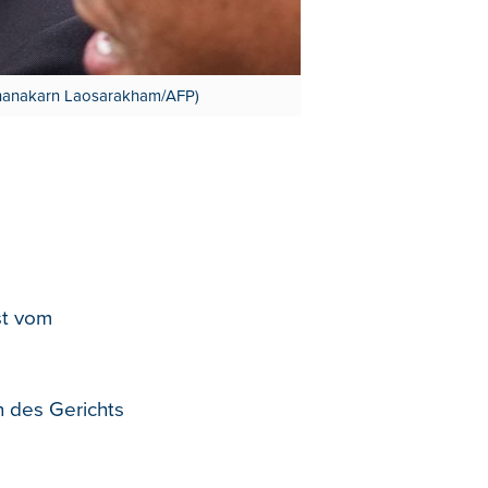
 Chanakarn Laosarakham/AFP)
st vom
n des Gerichts