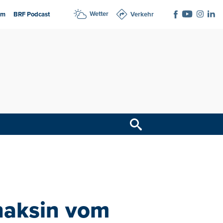
Wetter
am
BRF Podcast
Verkehr
haksin vom