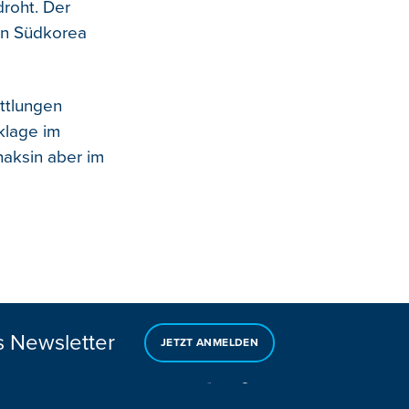
droht. Der
 in Südkorea
ttlungen
klage im
haksin aber im
s Newsletter
JETZT ANMELDEN