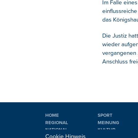
Im Falle eine
einflussreiche
das Königsha
Die Justiz ha
wieder aufgen
vergangenen J
Anschluss fre
HOME
SPORT
REGIONAL
MEINUNG
NATIONAL
KULTUR
Cookie Hinweis
INTERNATIONAL
WM 2026