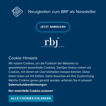
Neuigkeiten zum BRF als Newsletter
JETZT ANMELDEN
Cookie Hinweis
Sie haben noch Fragen oder Anmerkungen?
Wir nutzen Cookies, um die Funktion der Webseite zu
KONTAKTIEREN SIE UNS!
gewährleisten (essentielle Cookies). Darüber hinaus nutzen wir
Cookies, mit denen wir User-Verhalten messen können. Diese
Daten teilen wir mit Dritten. Dafür brauchen wir Ihre Zustimmung.
Impressum
Datenschutz
Kontakt
Barrierefreiheit
Welche Cookies genau genutzt werden, erfahren Sie in unseren
Cookie-Zustimmung anpassen
Datenschutzbestimmungen
.
Nur essentielle Cookies zulassen
Design, Konzept & Programmierung:
Pixelbar
&
Pavonet
ALLE COOKIES ZULASSEN
SERVICE
LIVESTREAM
PODCAST
SUCHEN