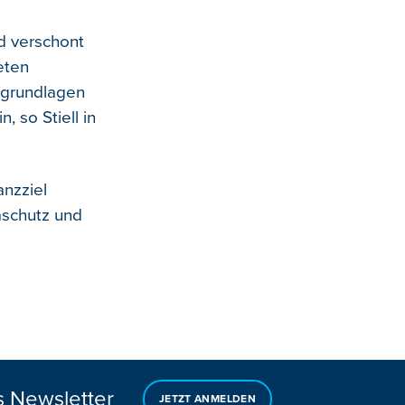
d verschont
eten
sgrundlagen
 so Stiell in
nzziel
aschutz und
s Newsletter
JETZT ANMELDEN