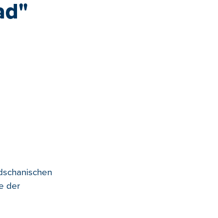
ad"
idschanischen
e der