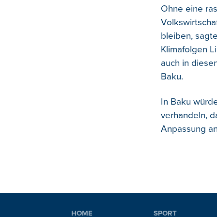
Ohne eine ra
Volkswirtscha
bleiben, sagte
Klimafolgen L
auch in diesen
Baku.
In Baku würde
verhandeln, d
Anpassung an 
HOME
SPORT