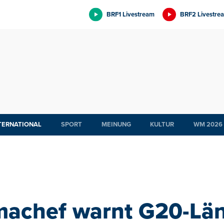
BRF1 Livestream
BRF2 Livestre
TERNATIONAL
SPORT
MEINUNG
KULTUR
WM 2026
machef warnt G20-Län