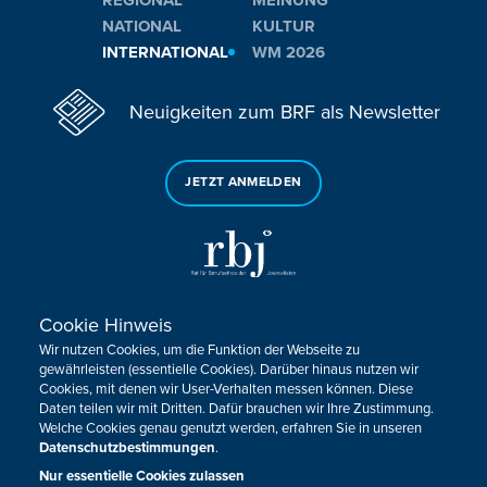
REGIONAL
MEINUNG
NATIONAL
KULTUR
INTERNATIONAL
WM 2026
Neuigkeiten zum BRF als Newsletter
JETZT ANMELDEN
Cookie Hinweis
Sie haben noch Fragen oder Anmerkungen?
Wir nutzen Cookies, um die Funktion der Webseite zu
KONTAKTIEREN SIE UNS!
gewährleisten (essentielle Cookies). Darüber hinaus nutzen wir
Cookies, mit denen wir User-Verhalten messen können. Diese
Daten teilen wir mit Dritten. Dafür brauchen wir Ihre Zustimmung.
Impressum
Datenschutz
Kontakt
Barrierefreiheit
Welche Cookies genau genutzt werden, erfahren Sie in unseren
Cookie-Zustimmung anpassen
Datenschutzbestimmungen
.
Nur essentielle Cookies zulassen
Design, Konzept & Programmierung:
Pixelbar
&
Pavonet