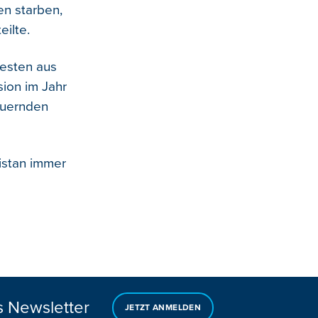
en starben,
eilte.
resten aus
sion im Jahr
auernden
istan immer
s Newsletter
JETZT ANMELDEN