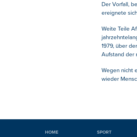
Der Vorfall, b
ereignete sich
Weite Teile A
jahrzehntelan
1979, über de
Aufstand der 
Wegen nicht e
wieder Mensch
HOME
SPORT