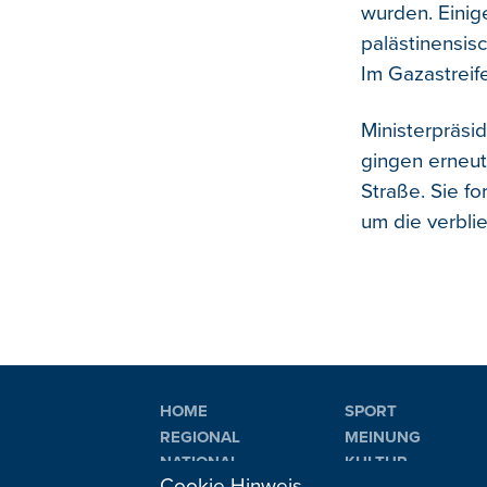
wurden. Einig
palästinensis
Im Gazastreif
Ministerpräsi
gingen erneu
Straße. Sie f
um die verbl
HOME
SPORT
REGIONAL
MEINUNG
NATIONAL
KULTUR
Cookie Hinweis