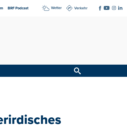
Wetter
am
BRF Podcast
Verkehr
erirdisches