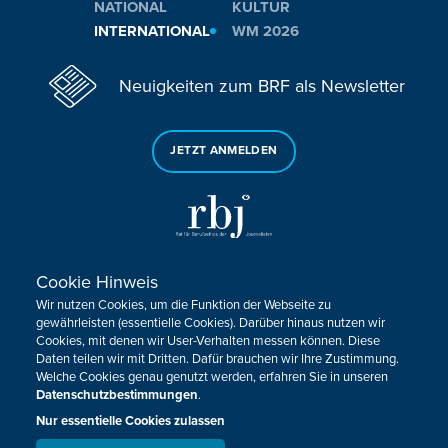
NATIONAL
KULTUR
INTERNATIONAL
WM 2026
Neuigkeiten zum BRF als Newsletter
JETZT ANMELDEN
Cookie Hinweis
Sie haben noch Fragen oder Anmerkungen?
Wir nutzen Cookies, um die Funktion der Webseite zu
KONTAKTIEREN SIE UNS!
gewährleisten (essentielle Cookies). Darüber hinaus nutzen wir
Cookies, mit denen wir User-Verhalten messen können. Diese
Daten teilen wir mit Dritten. Dafür brauchen wir Ihre Zustimmung.
Impressum
Datenschutz
Kontakt
Barrierefreiheit
Welche Cookies genau genutzt werden, erfahren Sie in unseren
Cookie-Zustimmung anpassen
Datenschutzbestimmungen
.
Nur essentielle Cookies zulassen
Design, Konzept & Programmierung:
Pixelbar
&
Pavonet