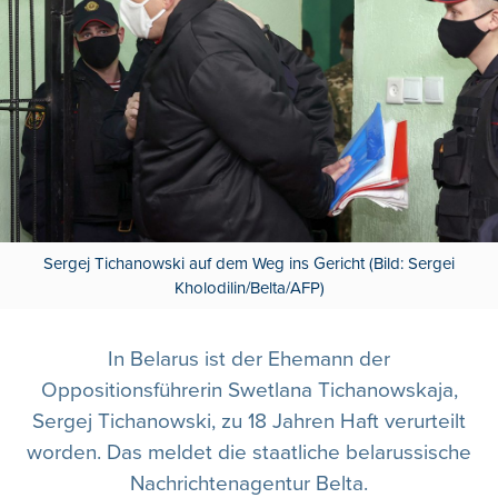
Sergej Tichanowski auf dem Weg ins Gericht (Bild: Sergei
Kholodilin/Belta/AFP)
In Belarus ist der Ehemann der
Oppositionsführerin Swetlana Tichanowskaja,
Sergej Tichanowski, zu 18 Jahren Haft verurteilt
worden. Das meldet die staatliche belarussische
Nachrichtenagentur Belta.