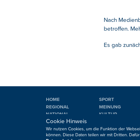
Nach Medienb
betroffen. Me
Es gab zunäch
HOME
SPORT
REGIONAL
MEINUNG
NATIONAL
KULTUR
Cookie Hinweis
INTERNATIONAL
WM 2026
Wir nutzen Cookies, um die Funktion der Websei
können. Diese Daten teilen wir mit Dritten. Da