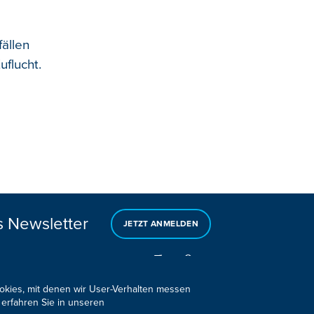
ällen
flucht.
s Newsletter
JETZT ANMELDEN
ookies, mit denen wir User-Verhalten messen
 erfahren Sie in unseren