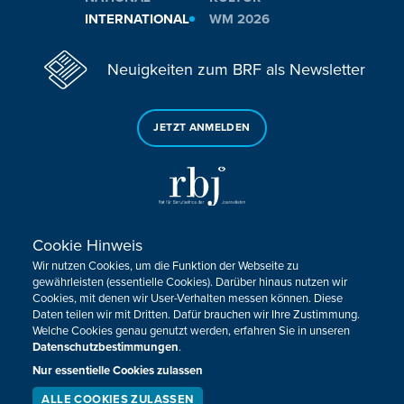
INTERNATIONAL
WM 2026
Neuigkeiten zum BRF als Newsletter
JETZT ANMELDEN
Cookie Hinweis
Sie haben noch Fragen oder Anmerkungen?
Wir nutzen Cookies, um die Funktion der Webseite zu
KONTAKTIEREN SIE UNS!
gewährleisten (essentielle Cookies). Darüber hinaus nutzen wir
Cookies, mit denen wir User-Verhalten messen können. Diese
Daten teilen wir mit Dritten. Dafür brauchen wir Ihre Zustimmung.
Impressum
Datenschutz
Kontakt
Barrierefreiheit
Welche Cookies genau genutzt werden, erfahren Sie in unseren
Cookie-Zustimmung anpassen
Datenschutzbestimmungen
.
Nur essentielle Cookies zulassen
Design, Konzept & Programmierung:
Pixelbar
&
Pavonet
ALLE COOKIES ZULASSEN