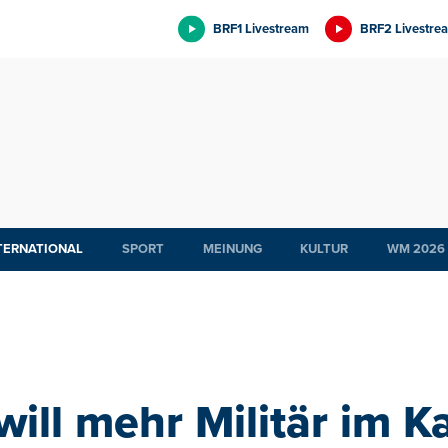
BRF1 Livestream
BRF2 Livestre
TERNATIONAL
SPORT
MEINUNG
KULTUR
WM 2026
 will mehr Militär im 