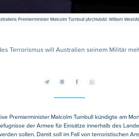
straliens Premierminister Malcolm Turnbull (Archivbild: William West/A
s Terrorismus will Australien seinem Militär m
ive Premierminister Malcolm Turnbull kündigte am Mo
Befugnisse der Armee für Einsätze innerhalb des Land
erden sollen. Damit soll im Fall von terroristischen A