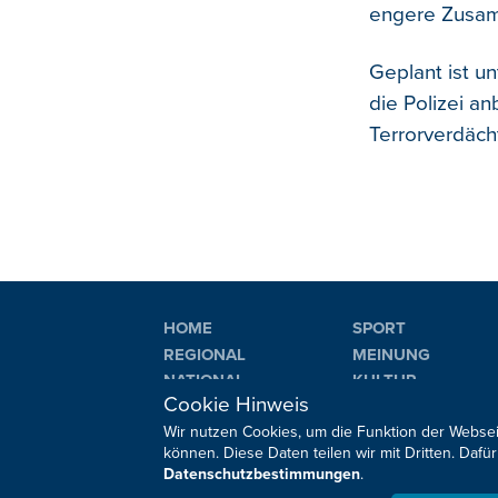
engere Zusam
Geplant ist u
die Polizei an
Terrorverdächt
HOME
SPORT
REGIONAL
MEINUNG
NATIONAL
KULTUR
Cookie Hinweis
INTERNATIONAL
WM 2026
Wir nutzen Cookies, um die Funktion der Websei
können. Diese Daten teilen wir mit Dritten. Da
Datenschutzbestimmungen
.
Sie haben noch Fragen oder Anmerkungen?