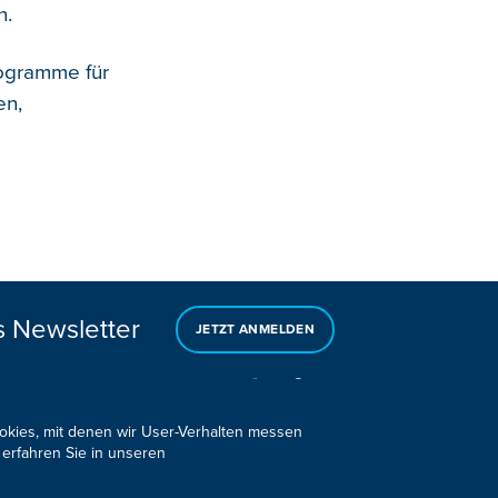
n.
rogramme für
en,
s Newsletter
JETZT ANMELDEN
ookies, mit denen wir User-Verhalten messen
 erfahren Sie in unseren