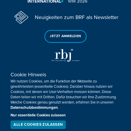
INTERNATIONAL
WM 2026
Neuigkeiten zum BRF als Newsletter
JETZT ANMELDEN
Cookie Hinweis
Sie haben noch Fragen oder Anmerkungen?
Wir nutzen Cookies, um die Funktion der Webseite zu
KONTAKTIEREN SIE UNS!
gewährleisten (essentielle Cookies). Darüber hinaus nutzen wir
Cookies, mit denen wir User-Verhalten messen können. Diese
Daten teilen wir mit Dritten. Dafür brauchen wir Ihre Zustimmung.
Impressum
Datenschutz
Kontakt
Barrierefreiheit
Welche Cookies genau genutzt werden, erfahren Sie in unseren
Cookie-Zustimmung anpassen
Datenschutzbestimmungen
.
Nur essentielle Cookies zulassen
Design, Konzept & Programmierung:
Pixelbar
&
Pavonet
ALLE COOKIES ZULASSEN
SERVICE
LIVESTREAM
PODCAST