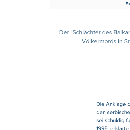
Ex
Der "Schlächter des Balka
Völkermords in Sr
Die Anklage d
den serbische
sei schuldig 
1995, erklärt