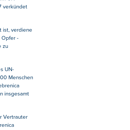
17 verkündet
 ist, verdiene
 Opfer -
e zu
es UN-
.000 Menschen
ebrenica
in insgesamt
r Vertrauter
renica