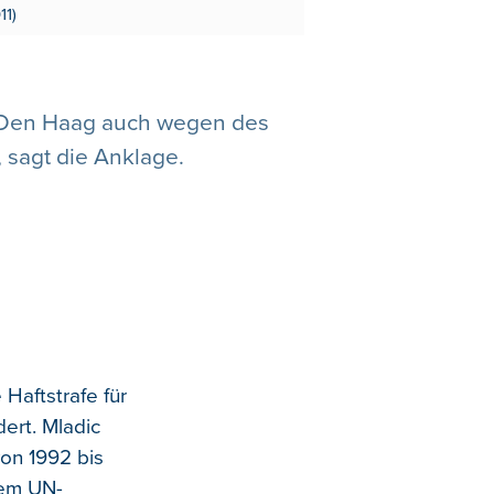
11)
in Den Haag auch wegen des
 sagt die Anklage.
Haftstrafe für
ert. Mladic
von 1992 bis
dem UN-