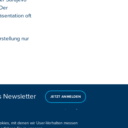
Der
äsentation oft
rstellung nur
s Newsletter
JETZT ANMELDEN
ookies, mit denen wir User-Verhalten messen