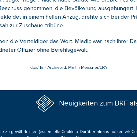
 Beschuss genommen, die Bevölkerung ausgehungert. 
ekleidet in einem hellen Anzug, drehte sich bei der Pr
 sah zur Zuschauertribüne.
ben die Verteidiger das Wort. Mladic war nach ihrer Da
dneter Offizier ohne Befehlsgewalt.
dpa/rkr - Archivbild: Martin Meissner/EPA
Neuigkeiten zum BRF al
te zu gewährleisten (essentielle Cookies). Darüber hinaus nutzen wir C