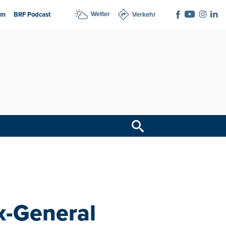
Wetter
am
BRF Podcast
Verkehr
x-General