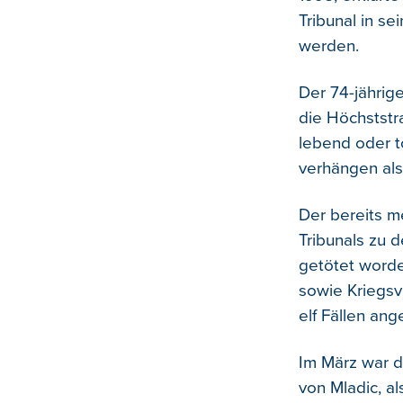
Tribunal in s
werden.
Der 74-jährige
die Höchststr
lebend oder to
verhängen als
Der bereits m
Tribunals zu 
getötet word
sowie Kriegsv
elf Fällen ang
Im März war d
von Mladic, al