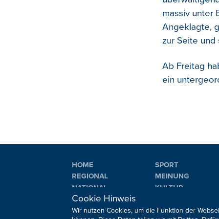
massiv unter
Angeklagte, g
zur Seite und
Ab Freitag ha
ein untergeor
HOME
SPORT
REGIONAL
MEINUNG
NATIONAL
KULTUR
Cookie Hinweis
INTERNATIONAL
WM 2026
Wir nutzen Cookies, um die Funktion der Websei