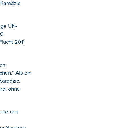
 Karadzic
lige UN-
00
Flucht 2011
en-
chen." Als ein
Karadzic.
ird, ohne
ente und
er Sarajevo