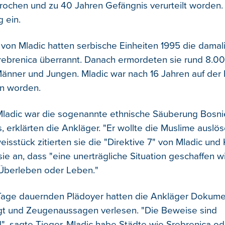
rochen und zu 40 Jahren Gefängnis verurteilt worden.
 ein.
 von Mladic hatten serbische Einheiten 1995 die dama
ebrenica überrannt. Danach ermordeten sie rund 8.0
änner und Jungen. Mladic war nach 16 Jahren auf der 
n worden.
Mladic war die sogenannte ethnische Säuberung Bosni
 erklärten die Ankläger. "Er wollte die Muslime auslös
isstück zitierten sie die "Direktive 7" von Mladic und 
ie an, dass "eine unerträgliche Situation geschaffen w
Überleben oder Leben."
 Tage dauernden Plädoyer hatten die Ankläger Dokum
gt und Zeugenaussagen verlesen. "Die Beweise sind
", sagte Tieger. Mladic habe Städte wie Srebrenica od