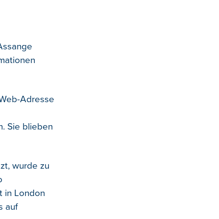
 Assange
rmationen
r Web-Adresse
n. Sie blieben
tzt, wurde zu
o
t in London
s auf