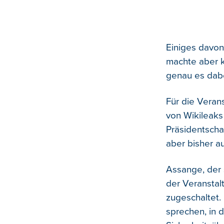
Einiges davo
machte aber 
genau es dabe
Für die Veran
von Wikileaks
Präsidentschaf
aber bisher au
Assange, der 
der Veranstal
zugeschaltet.
sprechen, in d