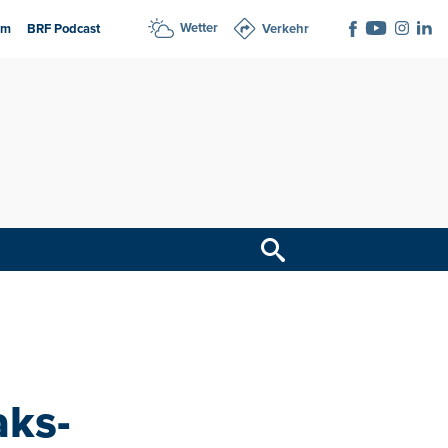
Wetter
am
BRF Podcast
Verkehr
aks-